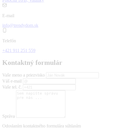
Potočná 16/B, Valaliky
E-mail
info@trendydom.sk
Telefón
+421 911 251 559
Kontaktný formulár
Vaše meno a priezvisko
Váš e-mail
Vaše tel. č.
Správa
Odoslaním kontaktného formulára súhlasím