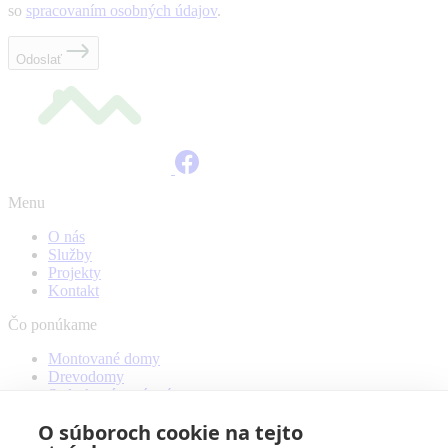
so
spracovaním osobných údajov
.
Odoslať
Menu
O nás
Služby
Projekty
Kontakt
Čo ponúkame
Montované domy
Drevodomy
Sadrokartónové práce
O súboroch cookie na tejto
Informácie